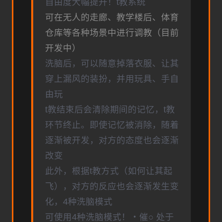
自由度大幅提升！t教系统
可在无人的走廊、教学楼后、体育
仓库等各种场景中进行调教（目前
开发中）
洗脑后，可以随意掉落衣服、让其
穿上漏风的装扮，并用玩具、手自
由玩
t教结束后会清除期间的记忆，t教
环节终止。即使记忆被消除，随着
逐渐被开发，对方的态度也会逐渐
改变
此外，根据t教方式（如何让其起
飞），对方的反应也会逐渐发生变
化，4种洗脑模式
可使用4种洗脑模式！・催○ 处于