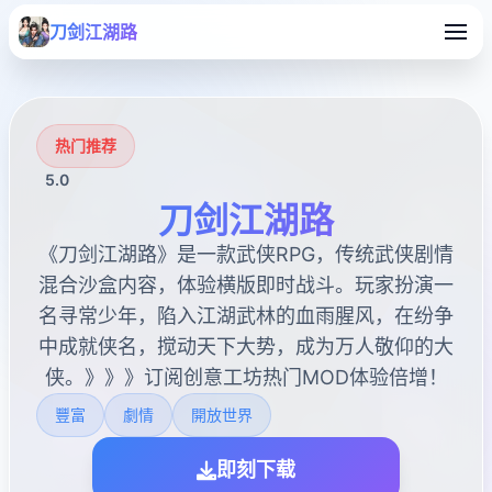
刀剑江湖路
热门推荐
5.0
刀剑江湖路
《刀剑江湖路》是一款武侠RPG，传统武侠剧情
混合沙盒内容，体验横版即时战斗。玩家扮演一
名寻常少年，陷入江湖武林的血雨腥风，在纷争
中成就侠名，搅动天下大势，成为万人敬仰的大
侠。》》》订阅创意工坊热门MOD体验倍增！
豐富
劇情
開放世界
即刻下载