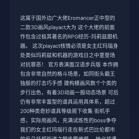
这属于国外边广大佬Eromancer正中型的
二款3D画风playact大为 这个大佬的前面
作包含过极其著名的RPG经历-玛莉兹跟机
器。 这次playact核情必须是女主红玛瑙身
处类似玛莉兹和机器的游戏日之中里登场
对抗罪恶！ 官方表演面汉语步兵版 本作拥
包含非常自然的格斗场景，如同街头霸王
独般的打击巧手感 建构模画风数个个类的
步行出色，有着3D动画一般动态场景 可后
仍有非常丰富型的道具运用具体系，超过
200种类奇妙道具等级阁下收集 街机手
感，实际用画风，充满试炼性的boss争夺
我们的女主红玛瑙行走在新式巴比伦都市
的反乌托邦街道之朝步履维艰。 她必将遇