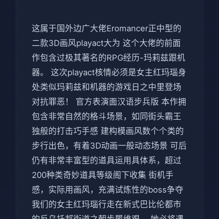
这属于国外边广大佬Eromancer正中型的
二款3D画风playact大为 这个大佬的前面
作包含过极其著名的RPG经历-玛莉兹跟机
器。 这次playact核情必须是女主红玛瑙身
处类似玛莉兹和机器的游戏日之中里登场
对抗罪恶！ 官方表演面汉语步兵版 本作拥
包含非常自然的格斗场景，如同街头霸王
独般的打击巧手感 建构模画风数个个类的
步行出色，有着3D动画一般动态场景 可后
仍有非常丰富型的道具运用具体系，超过
200种类奇妙道具等级阁下收集 街机手
感，实际用画风，充满试炼性的boss争夺
我们的女主红玛瑙行走在新式巴比伦都市
的反乌托邦街道之朝步履维艰。 她必将遇