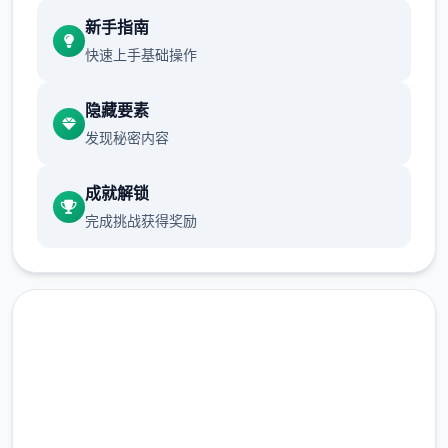
新手指南
体育仓库同保健室均可触出chuang戏，但目
快速上手基础操作
前面体育仓库尚未在装
保健室原本计划坐落特准确刻机解锁，但为方
隐藏要素
针便进度报告版历练，现调整为对象同级≥10
发现秘密内容
时启放
成就解锁
新增毛剃除功能
完成挑战获得奖励
现在可以应用剃刀身由修剪毛形状
该功能其实早已开发胜利，但因未添进至UI
中，此前零法在正性应用中使用。
由于剃刀加入物品栏可以导致道具过若干，目
马上下载 催眠app|中文官网
前暂需通过涂鸦功能方板使用（未抵估计调