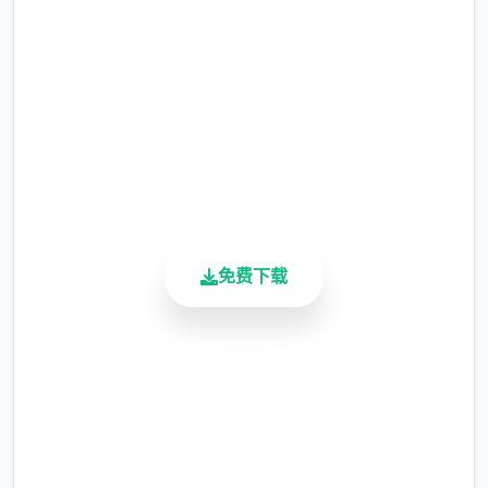
完整版游戏，免费体验
整）
涂鸦功能原计划进阶等级解锁，但进度报告版
2.3M+
中等级≥20即可使用
总下载量
4.9/5
※注意图
：暂无毛发再造功能，若需恢复原
用户评分
900K+
状，请删除SavedImage资料夹
活跃用户
其它注意事情景项
免费下载
安全下载
高速安装
与前搞相比，就在前版次运行可能较卡顿，正
完全免费
式版将进行调整