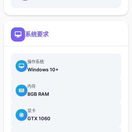
最近在漫画或是CG合集中常视其“催眠APP公
开寓”，难道诸数不希望试试瞧吗…
这款游戏高度再原了使用催眠APP进行t教的真
系统要求
实体验，为一样沉浸式模拟游戏！并非固定流
程的被动观赏，又是让你化身要角，随心思所
欲的t教女孩！
操作系统
根据不同玩法，女主角会通过丰富型的台词和
Windows 10+
动画给予多种反馈
内存
相较于前作《用洗脑APP对高傲大几个姐为所
8GB RAM
欲为的模拟游戏》，本作全部面提升！
显卡
新增语、换装等模式及追加姿势，自由度大幅
GTX 1060
提升！t教系统