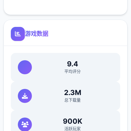
客服支持
可体验至t教等级30
开放场景：移廊、教室、校舍后、保健室
游戏数据
洗脑模型拥护催眠和束缚玩法
参数未调整，角色可能容易头飞
9.4
平均评分
2.3M
总下载量
900K
反馈与题题报告请通过strife协助器提交（正
式版发布前仅限支援者访问,自由度soap！
活跃玩家