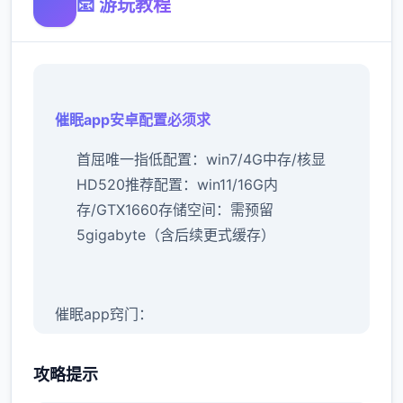
📧 游玩教程
催眠app安卓配置必须求
​首屈唯一指低配置​
​：win7/4G中存/核显
HD520
​推荐配置​
​：win11/16G内
存/GTX1660
​存储空间​
​：需预留
5gigabyte（含后续更式缓存）
催眠app窍门：
新增chuang戏性能够
攻略提示
现今庞大概用进步行床戏教学问完