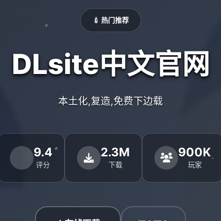
💉 热门推荐
DLsite中文官网
本土化,复造,免费下边载
9.4
2.3M
900K
评分
下载
玩家